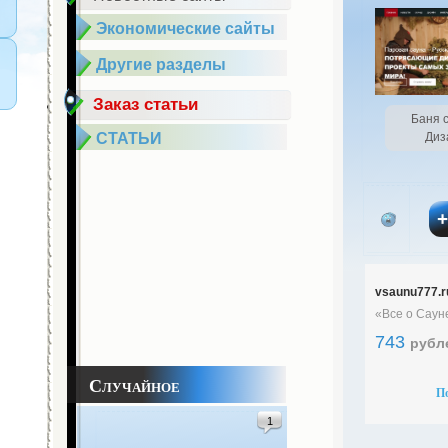
Экономические сайты
Другие разделы
Заказ статьи
Баня с
СТАТЬИ
Диз
vsaunu777.r
«Все о Саун
743
рубл
Случайное
П
1