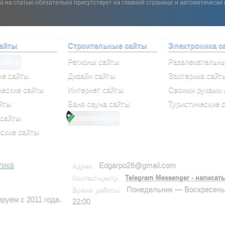
а на статью обязательно присутствует на главной странице и автоматически 
сайты
Строительные сайты
Электроника с
 сайты
Регионы сайты
Развлекательн
ые сайты
Дизайн сайты
Эзотерика сайт
еские сайты
Интернет сайты
Своими руками 
йты
Баня сауна сайты
Туристические 
 сайты
Недвижимость
ские сайты
тика
Edgarpo26@gmail.com
Адрес
Контакт-центр
Telegram Messenger - написать
Понедельник — Воскресень
Время работы
уем с 2011 года.
22:00