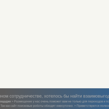
ном сотрудничестве, хотелось бы найти взаимовыго
лощадке
> Размещение у нас очень поможет вам не только для переходов и по
> Так как сайт поисковые роботы обходят ежесуточно. > Приветствуются пол