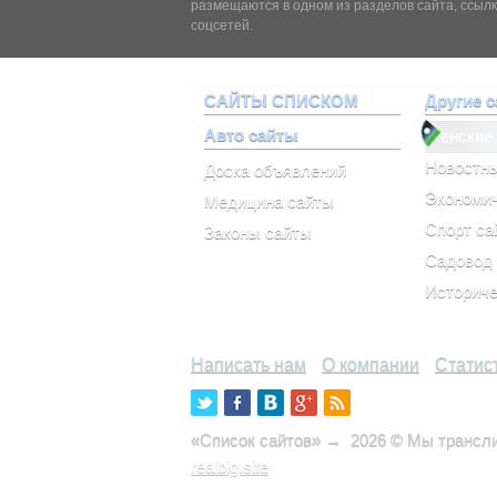
размещаются в одном из разделов сайта, ссылк
соцсетей.
САЙТЫ СПИСКОМ
Другие 
Авто сайты
Женские
Новостн
Доска объявлений
Экономич
Медицина сайты
Спорт са
Законы сайты
Садовод
Историче
Написать нам
О компании
Статис
«Список сайтов»
→
2026
© Мы транслир
realbig.site