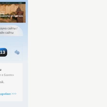
ауна сайты /
айн сайты
+13
u
е и Банях»
ей.
одробнее >>>