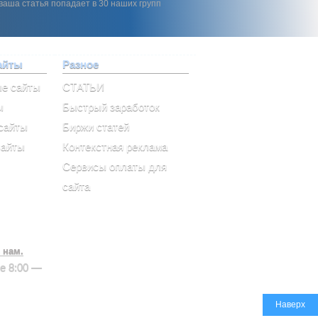
ваша статья попадает в 30 наших групп
айты
Разное
ые сайты
СТАТЬИ
ы
Быстрый заработок
сайты
Биржи статей
сайты
Контекстная реклама
Сервисы оплаты для
сайта
 нам.
е 8:00 —
Наверх