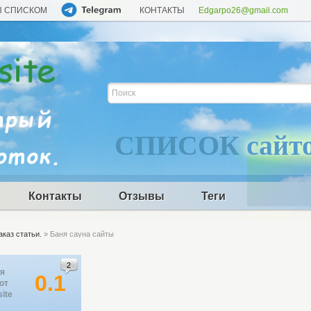
Ы СПИСКОМ
КОНТАКТЫ
Edgarpo26@gmail.com
СПИСОК
сайт
Контакты
Отзывы
Теги
аказ статьи.
» Баня сауна сайты
2
я
0.1
от
site